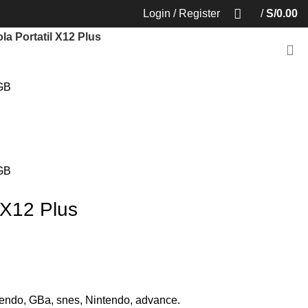
Login / Register
/
S/
0.00
la Portatil X12 Plus
GB
GB
 X12 Plus
endo, GBa, snes, Nintendo, advance.