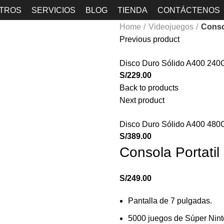
TROS
SERVICIOS
BLOG
TIENDA
CONTÁCTENOS
Home
Videojuegos
Conso
Previous product
Disco Duro Sólido A400 240
S/
229.00
Back to products
Next product
Disco Duro Sólido A400 480
S/
389.00
Consola Portatil
S/
249.00
P
antalla de 7 pulgadas.
5000 juegos de Súper Nint