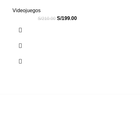
Videojuegos
S/
199.00
S/
210.00
Somos una empresa que ofrecemos servicios de
consultoría, asesoría, implementación, soporte y
mantenimiento con el fin de que las compañías puedan
enfrentar la complejidad de la heterogenia infraestructura
Informática y de Telecomunicaciones.